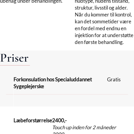
ubehag under behandlingen.
hudtype, hudens tilstand,
struktur, livsstil og alder.
Når du kommer til kontrol,
kan det sommetider være
en fordel med endnu en
injektion for at understøtte
den første behandling.
Priser
Forkonsulation hos Specialuddannet
Gratis
Sygeplejerske
Læbeforstørrelse
2400,-
Touch up inden for 2 måneder