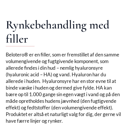
Rynkebehandling med
filler
Belotero® er en filler, som er fremstillet af den samme
volumengivende og fugtgivende komponent, som
allerede findes i din hud – nemlig hyaluronsyre
(hyaluronic acid – HA) og vand. Hyaluron har du
allerede i huden. Hyaluronsyre har en stor evne til at
binde væske i huden og dermed give fylde. HA kan
bære op til 1.000 gange sin egen vægt i vand og på den
måde opretholdes hudens jævnhed (den fugtigvende
effekt) og fedtstoffer (den volumengivende effekt).
Produktet er altså et naturligt valg for dig, der gerne vil
have færre linjer og rynker.