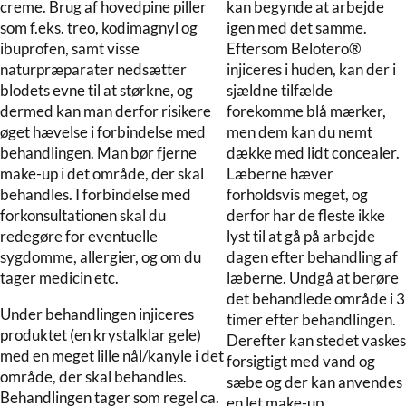
creme. Brug af hovedpine piller
kan begynde at arbejde
som f.eks. treo, kodimagnyl og
igen med det samme.
ibuprofen, samt visse
Eftersom Belotero®
naturpræparater nedsætter
injiceres i huden, kan der i
blodets evne til at størkne, og
sjældne tilfælde
dermed kan man derfor risikere
forekomme blå mærker,
øget hævelse i forbindelse med
men dem kan du nemt
behandlingen. Man bør fjerne
dække med lidt concealer.
make-up i det område, der skal
Læberne hæver
behandles. I forbindelse med
forholdsvis meget, og
forkonsultationen skal du
derfor har de fleste ikke
redegøre for eventuelle
lyst til at gå på arbejde
sygdomme, allergier, og om du
dagen efter behandling af
tager medicin etc.
læberne. Undgå at berøre
det behandlede område i 3
Under behandlingen injiceres
timer efter behandlingen.
produktet (en krystalklar gele)
Derefter kan stedet vaskes
med en meget lille nål/kanyle i det
forsigtigt med vand og
område, der skal behandles.
sæbe og der kan anvendes
Behandlingen tager som regel ca.
en let make-up.