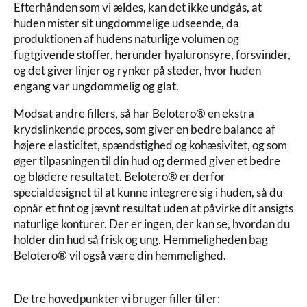
Efterhånden som vi ældes, kan det ikke undgås, at
huden mister sit ungdommelige udseende, da
produktionen af hudens naturlige volumen og
fugtgivende stoffer, herunder hyaluronsyre, forsvinder,
og det giver linjer og rynker på steder, hvor huden
engang var ungdommelig og glat.
Modsat andre fillers, så har Belotero® en ekstra
krydslinkende proces, som giver en bedre balance af
højere elasticitet, spændstighed og kohæsivitet, og som
øger tilpasningen til din hud og dermed giver et bedre
og blødere resultatet. Belotero® er derfor
specialdesignet til at kunne integrere sig i huden, så du
opnår et fint og jævnt resultat uden at påvirke dit ansigts
naturlige konturer. Der er ingen, der kan se, hvordan du
holder din hud så frisk og ung. Hemmeligheden bag
Belotero® vil også være din hemmelighed.
De tre hovedpunkter vi bruger filler til er: