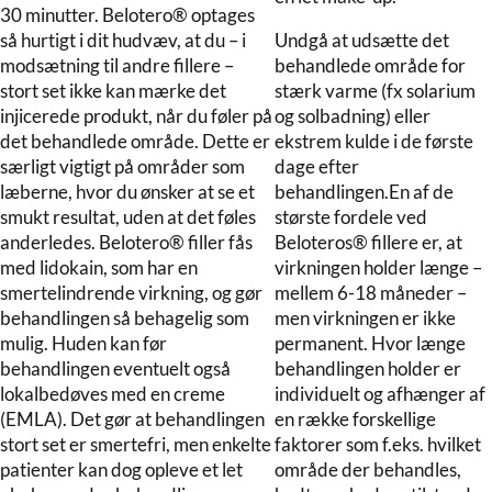
30 minutter. Belotero® optages
så hurtigt i dit hudvæv, at du – i
Undgå at udsætte det
modsætning til andre fillere –
behandlede område for
stort set ikke kan mærke det
stærk varme (fx solarium
injicerede produkt, når du føler på
og solbadning) eller
det behandlede område. Dette er
ekstrem kulde i de første
særligt vigtigt på områder som
dage efter
læberne, hvor du ønsker at se et
behandlingen.En af de
smukt resultat, uden at det føles
største fordele ved
anderledes. Belotero® filler fås
Beloteros® fillere er, at
med lidokain, som har en
virkningen holder længe –
smertelindrende virkning, og gør
mellem 6-18 måneder –
behandlingen så behagelig som
men virkningen er ikke
mulig. Huden kan før
permanent. Hvor længe
behandlingen eventuelt også
behandlingen holder er
lokalbedøves med en creme
individuelt og afhænger af
(EMLA). Det gør at behandlingen
en række forskellige
stort set er smertefri, men enkelte
faktorer som f.eks. hvilket
patienter kan dog opleve et let
område der behandles,