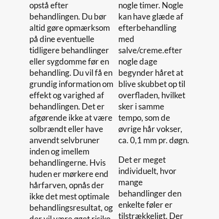
opstå efter
nogle timer. Nogle
behandlingen. Du bør
kan have glæde af
altid gøre opmærksom
efterbehandling
på dine eventuelle
med
tidligere behandlinger
salve/creme.efter
eller sygdomme før en
nogle dage
behandling. Du vil få en
begynder håret at
grundig information om
blive skubbet op til
effekt og varighed af
overfladen, hvilket
behandlingen. Det er
sker i samme
afgørende ikke at være
tempo, som de
solbrændt eller have
øvrige hår vokser,
anvendt selvbruner
ca. 0,1 mm pr. døgn.
inden og imellem
Det er meget
behandlingerne. Hvis
individuelt, hvor
huden er mørkere end
mange
hårfarven, opnås der
behandlinger den
ikke det mest optimale
enkelte føler er
behandlingsresultat, og
tilstrækkeligt. Der
der vil være øget risiko