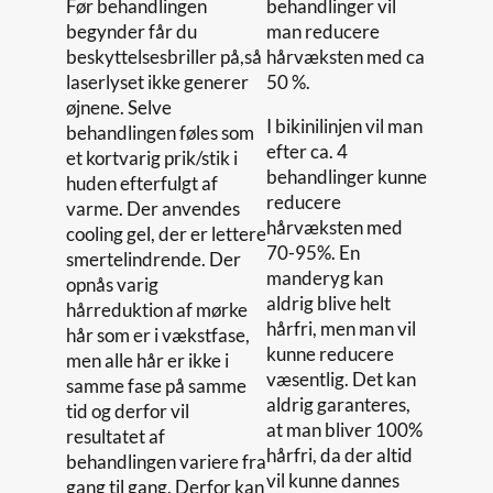
Før behandlingen
behandlinger vil
begynder får du
man reducere
beskyttelsesbriller på,så
hårvæksten med ca
laserlyset ikke generer
50 %.
øjnene. Selve
I bikinilinjen vil man
behandlingen føles som
efter ca. 4
et kortvarig prik/stik i
behandlinger kunne
huden efterfulgt af
reducere
varme. Der anvendes
hårvæksten med
cooling gel, der er lettere
70-95%. En
smertelindrende. Der
manderyg kan
opnås varig
aldrig blive helt
hårreduktion af mørke
hårfri, men man vil
hår som er i vækstfase,
kunne reducere
men alle hår er ikke i
væsentlig. Det kan
samme fase på samme
aldrig garanteres,
tid og derfor vil
at man bliver 100%
resultatet af
hårfri, da der altid
behandlingen variere fra
vil kunne dannes
gang til gang. Derfor kan