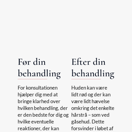
Før din
Efter din
behandling
behandling
For konsultationen
Huden kan være
hjælper dig med at
lidt rød og der kan
bringe klarhed over
være lidt hævelse
hvilken behandling, der
omkring det enkelte
er den bedste for dig og
hårstrå – som ved
hvilke eventuelle
gåsehud. Dette
reaktioner, der kan
forsvinder i løbet af