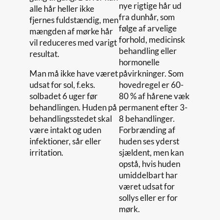
nye rigtige hår ud
alle hår heller ikke
fra dunhår, som
fjernes fuldstændig, men
følge af arvelige
mængden af mørke hår
forhold, medicinsk
vil reduceres med varigt
behandling eller
resultat.
hormonelle
Man må ikke have været
påvirkninger. Som
udsat for sol, f.eks.
hovedregel er 60-
solbadet 6 uger før
80 % af hårene væk
behandlingen. Huden på
permanent efter 3-
behandlingsstedet skal
8 behandlinger.
være intakt og uden
Forbrænding af
infektioner, sår eller
huden ses yderst
irritation.
sjældent, men kan
opstå, hvis huden
umiddelbart har
været udsat for
sollys eller er for
mørk.