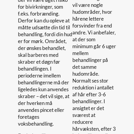
vil være nogle
for bivirkninger, som
hudområder, hvor
f.eks. forbrænding.
hårene lettere
Derfor kan du opleve at
forsvinder fra end
måtte udsætte din tid til
andre. Vi anbefaler,
behandling, fordi din hud
at der som
er for mørk. Området,
minimum går 6 uger
der ønskes behandlet,
mellem
skal barberes med
behandlinger på
skraber et døgn før
det samme
behandlingen. I
hudområde.
perioderne imellem
Normalt ses stor
behandlingerne må der
reduktion i antallet
ligeledes kun anvendes
af hår efter 3-6
skraber – det vil sige, at
behandlinger. I
der hverken må
ansigtet er det
anvendes pincet eller
sværest at
foretages
reducere
voksbehandling.
hårvæksten, efter 3