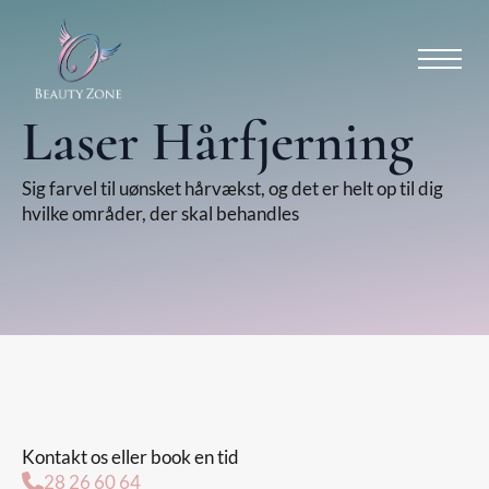
Laser Hårfjerning
Sig farvel til uønsket hårvækst, og det er helt op til dig
hvilke områder, der skal behandles
Kontakt os eller book en tid
28 26 60 64