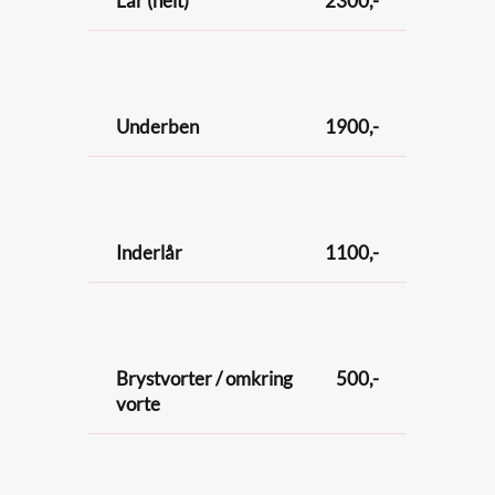
Lår (helt)
2300,-
Underben
1900,-
Inderlår
1100,-
Brystvorter / omkring
500,-
vorte