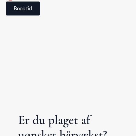
Book tid
Er du plaget af
uønsket hårvækst?