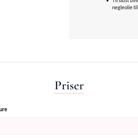
Til sidst b
negleolie t
Priser
cure