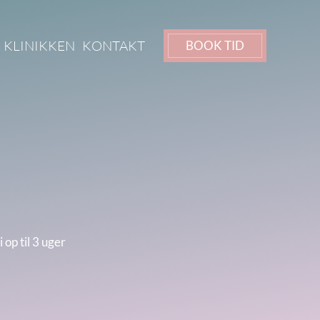
 KLINIKKEN
KONTAKT
BOOK TID
 op til 3 uger