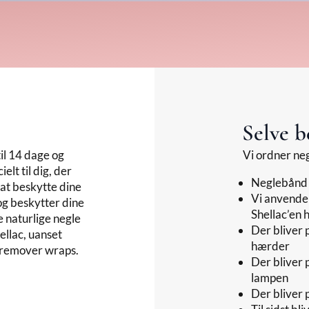
Selve 
til 14 dage og
Vi ordner neg
ielt til dig, der
Neglebånd k
 at beskytte dine
Vi anvender
 og beskytter dine
Shellac’en 
e naturlige negle
Der bliver 
ellac, uanset
hærder
 remover wraps.
Der bliver 
lampen
Der bliver 