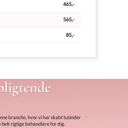
465,-
565,-
85,-
pligtende
nne branche, hvor vi har skabt tusinder
 helt rigtige behandlere for dig.