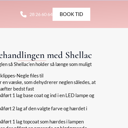
BOOK TID
28 26 60 64
behandlingen med Shellac
len så Shellac’en holder så længe som muligt
lippes-Negle files til
 en væske, som dehydrerer neglen således, at
hæfter bedst fast
påført 1 lag base coat og ind i en LED lampe og
påført 2 lag af den valgte farve og hærdet i
påført 1 lag topcoat som hærdes i lampen