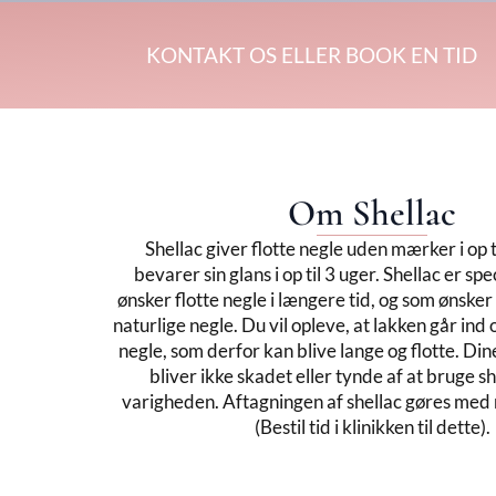
KONTAKT OS ELLER BOOK EN TID
Om Shellac
Shellac giver flotte negle uden mærker i op 
bevarer sin glans i op til 3 uger. Shellac er spec
ønsker flotte negle i længere tid, og som ønsker
naturlige negle. Du vil opleve, at lakken går ind
negle, som derfor kan blive lange og flotte. Din
bliver ikke skadet eller tynde af at bruge sh
varigheden. Aftagningen af shellac gøres med
(Bestil tid i klinikken til dette).