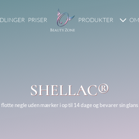
DLINGER
PRISER
PRODUKTER
OM
SHELLAC®
 flotte negle uden mærker i op til 14 dage og bevarer sin glans i