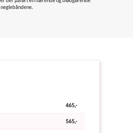
liver der påført en nærende og blødgørende
il neglebåndene.
465,-
565,-